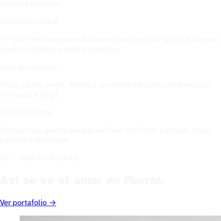
Puerto Escondido.
Dirección natural
Te guío con movimientos simples para que las fotos se sientan
reales, relajadas y nada incómodas.
Guía de locación
Playa, calles, hotel, Airbnb o un rincón tranquilo con buena luz.
Te ayudo a elegir.
Galería privada
Recibes una galería privada en línea con fotos editadas, listas
para ver y descargar.
02 — Galería de pareja
Así se ve el amor
en Puerto.
Ver portafolio →