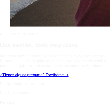
03 — Sesión de pareja
Una sesión,
todo muy claro.
Elegimos el mejor horario y una locación que vaya con ustedes.
Durante la sesión los guío con movimiento y dirección sencilla
para conseguir fotografías naturales, sin poses incómodas.
¿Tienes alguna pregunta? Escríbeme →
Pareja · Viaje · Aniversario
Puerto Escondido
Pareja