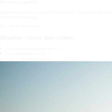
Reciben su galería
Reciben una galería privada en línea con las fotografías editadas
y listas para descargar.
04 — Antes de reservar
Algunas cosas
que saber.
¿Sirve para pedidas de mano?
+
¿Qué deberíamos usar?
+
¿Cuál es la mejor hora?
+