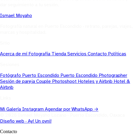
dar seguimiento a tu sesión.
Ismael
Moyaho
Fotografía natural en Puerto Escondido · retrato, parejas, viajes,
marcas y hospitalidad.
Sitio
Acerca de mí
Fotografía
Tienda
Servicios
Contacto
Políticas
Sesiones
Fotógrafo Puerto Escondido
Puerto Escondido Photographer
Sesión de pareja
Couple Photoshoot
Hoteles y Airbnb
Hotel &
Airbnb
Links
Mi Galería
Instagram
Agendar por WhatsApp →
© 2026 Ismael Moyaho Lozano · Puerto Escondido, Oaxaca
Diseño web · Ay! Un ovni!
Contacto