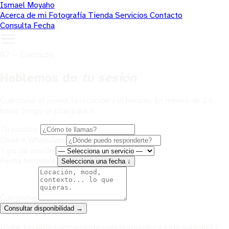
Ismael Moyaho
Acerca de mi
Fotografía
Tienda
Servicios
Contacto
Consulta Fecha
07 — Contacto
Hablemos de
tu sesión
Cuéntame el mood, la locación y el horario. En menos de 24
horas tengo un plan para ti.
Tu nombre
Email o WhatsApp
Tipo de sesión
Fecha tentativa
Selecciona una fecha
↓
Cuéntame
Consultar disponibilidad →
Usaré tus datos únicamente para responder a esta solicitud y